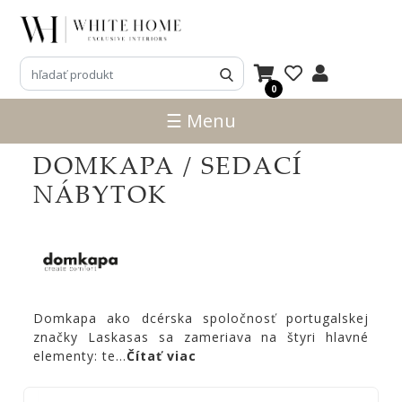
3D
NÁVRHY
0
ZNAČKY
☰ Menu
NOVINKY
DOMKAPA / SEDACÍ
PRODUKTY
NÁBYTOK
V
ZĽAVE
E-
SHOP
SEDACÍ
Domkapa ako dcérska spoločnosť portugalskej
NÁBYTOK
značky Laskasas sa zameriava na štyri hlavné
elementy: te
...
Čítať viac
STOLY
SKRINKY