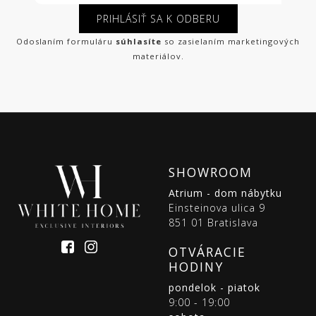
PRIHLÁSIŤ SA K ODBERU
Odoslaním formuláru
súhlasíte
so zasielaním marketingových
materiálov.
SHOWROOM
Atrium - dom nábytku
Einsteinova ulica 9
851 01 Bratislava
OTVÁRACIE
HODINY
pondelok - piatok
9:00 - 19:00