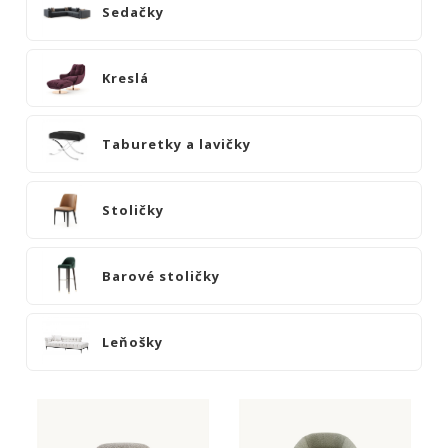
|
Sedačky
KOMODY
|
KNIŽNICE
Kreslá
POSTELE
|
Taburetky a lavičky
MATRACE
SVIETIDLÁ
Stoličky
KOBERCE
ZRKADLÁ
Barové stoličky
DOPLNKY
EXTERIÉROVÝ
NÁBYTOK
Leňošky
VÔNE
A
SVIEČKY
CÔTE