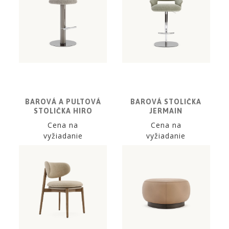
NOIRE
Obklady
a
dlažby
ATLAS
CONCORDE
KATALÓGY
VZORKOVNÍK
BAROVÁ A PULTOVÁ
BAROVÁ STOLIČKA
STOLIČKA HIRO
JERMAIN
KONTAKT
Cena na
Cena na
vyžiadanie
vyžiadanie