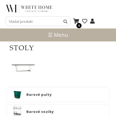
3D
NÁVRHY
0
ZNAČKY
☰ Menu
NOVINKY
STOLY
PRODUKTY
V
ZĽAVE
E-
SHOP
SEDACÍ
Barové pulty
NÁBYTOK
STOLY
Barové vozíky
SKRINKY