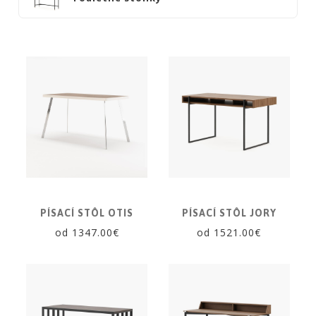
NOIRE
Obklady
a
dlažby
ATLAS
CONCORDE
KATALÓGY
VZORKOVNÍK
KONTAKT
PÍSACÍ STÔL OTIS
PÍSACÍ STÔL JORY
od 1347.00€
od 1521.00€