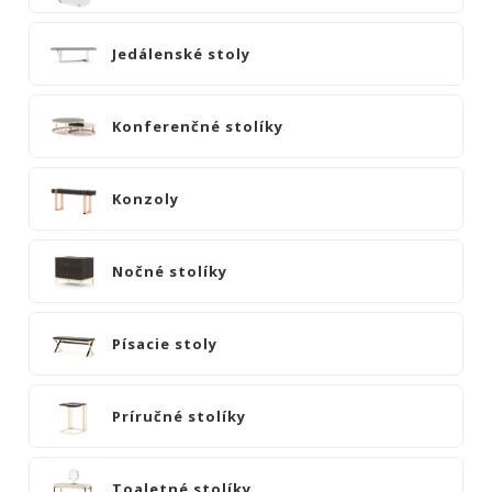
|
KOMODY
Jedálenské stoly
|
KNIŽNICE
POSTELE
Konferenčné stolíky
|
MATRACE
Konzoly
SVIETIDLÁ
KOBERCE
Nočné stolíky
ZRKADLÁ
DOPLNKY
Písacie stoly
EXTERIÉROVÝ
NÁBYTOK
VÔNE
Príručné stolíky
A
SVIEČKY
CÔTE
Toaletné stolíky