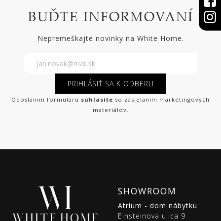
BUĎTE INFORMOVANÍ
Nepremeškajte novinky na White Home.
PRIHLÁSIŤ SA K ODBERU
Odoslaním formuláru
súhlasíte
so zasielaním marketingových
materiálov.
SHOWROOM
Atrium - dom nábytku
Einsteinova ulica 9