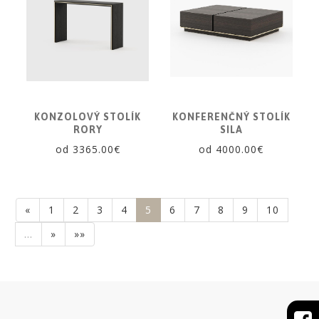
KONZOLOVÝ STOLÍK
KONFERENČNÝ STOLÍK
RORY
SILA
od 3365.00€
od 4000.00€
«
1
2
3
4
5
6
7
8
9
10
…
»
»»