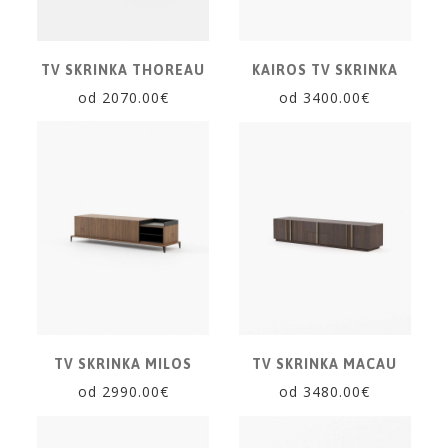
SVIETIDLÁ
KOBERCE
TV SKRINKA THOREAU
KAIROS TV SKRINKA
od 2070.00€
od 3400.00€
ZRKADLÁ
DOPLNKY
EXTERIÉROVÝ
NÁBYTOK
VÔNE
A
SVIEČKY
CÔTE
NOIRE
Obklady
a
TV SKRINKA MILOS
TV SKRINKA MACAU
dlažby
od 2990.00€
od 3480.00€
ATLAS
CONCORDE