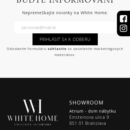
Nepremeškajte novinky na White Home.
PRIHLÁSIŤ SA K ODBERU
Odoslaním formuláru
súhlasíte
so zasielaním marketingových
materiálov.
SHOWROOM
Atrium - dom nábytku
Einsteinova ulica 9
851 01 Bratislava