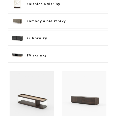
|
Knižnice a vitríny
KOMODY
|
KNIŽNICE
Komody a bielizníky
Barové
skrinky
Príborníky
Knižnice
a
vitríny
TV skrinky
Komody
a
bielizníky
Príborníky
TV
skrinky
POSTELE
|
MATRACE