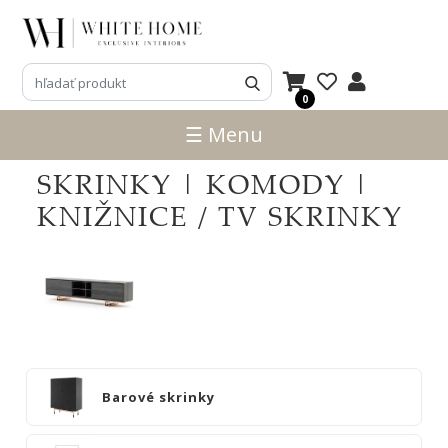
3D
NÁVRHY
0
ZNAČKY
☰ Menu
NOVINKY
SKRINKY | KOMODY |
PRODUKTY
KNIŽNICE / TV SKRINKY
V
ZĽAVE
E-
SHOP
SEDACÍ
NÁBYTOK
Barové skrinky
STOLY
SKRINKY