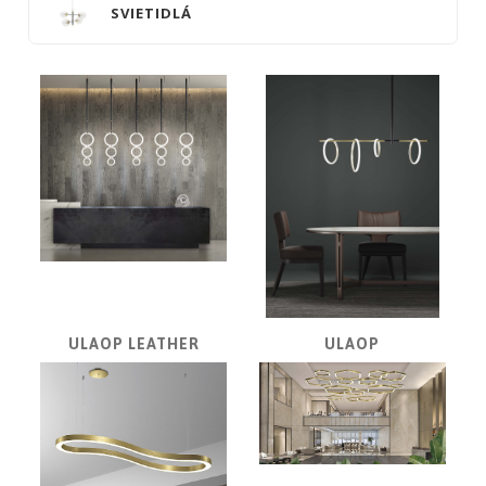
ATLAS
SVIETIDLÁ
CONCORDE
LASVIT
CASTRO
lighting
MARCHETTI
ILLUMINAZIONE
Désirée
Divani
Capital
Collection
ULAOP LEATHER
ULAOP
Kundalini
EICHHOLTZ
Côte
Noire
COLUNEX