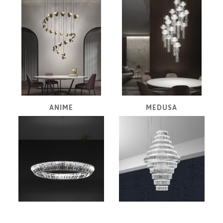
|
KNIŽNICE
POSTELE
|
MATRACE
SVIETIDLÁ
KOBERCE
ZRKADLÁ
ANIME
MEDUSA
DOPLNKY
EXTERIÉROVÝ
NÁBYTOK
VÔNE
A
SVIEČKY
CÔTE
NOIRE
Obklady