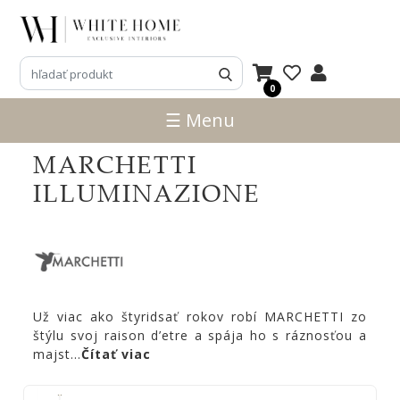
3D
NÁVRHY
0
ZNAČKY
☰ Menu
Domkapa
MARCHETTI
LASKASAS
ILLUMINAZIONE
PRADDY
Ana
Roque
Frigerio
Salotti
Už viac ako štyridsať rokov robí MARCHETTI zo
Vittoria
štýlu svoj raison d’etre a spája ho s ráznosťou a
Frigerio
majst
...
Čítať viac
REFLEX