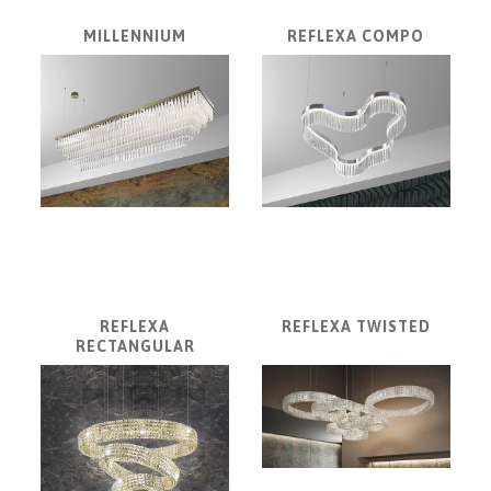
a
MILLENNIUM
REFLEXA COMPO
dlažby
ATLAS
CONCORDE
KATALÓGY
VZORKOVNÍK
KONTAKT
REFLEXA
REFLEXA TWISTED
RECTANGULAR