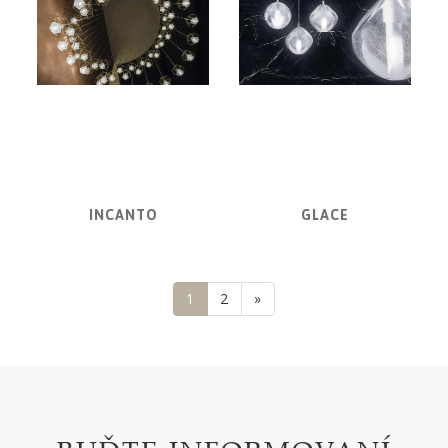
INCANTO
GLACE
1
2
»