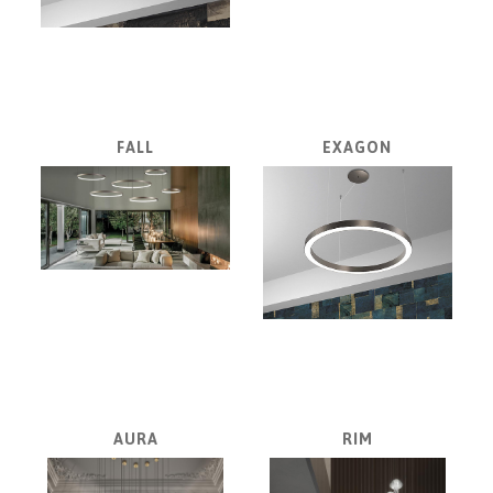
VONDOM
Linie
Design
NOVINKY
FALL
EXAGON
PRODUKTY
V
ZĽAVE
E-
SHOP
SEDACÍ
NÁBYTOK
STOLY
SKRINKY
AURA
RIM
|
KOMODY