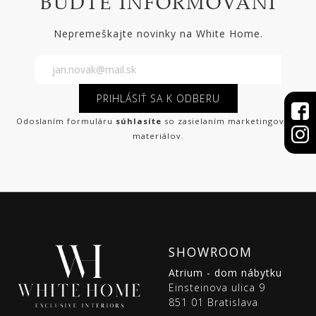
BUĎTE INFORMOVANÍ
Nepremeškajte novinky na White Home.
PRIHLÁSIŤ SA K ODBERU
Odoslaním formuláru
súhlasíte
so zasielaním marketingových
materiálov.
SHOWROOM
Atrium - dom nábytku
Einsteinova ulica 9
851 01 Bratislava