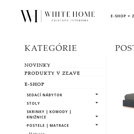
E-SHOP
3D
NÁVRHY
ZNAČKY
KATEGÓRIE
POS
NOVINKY
NOVINKY
PRODUKTY
V
PRODUKTY V ZĽAVE
ZĽAVE
E-SHOP
E-
SHOP
SEDACÍ NÁBYTOK
STOLY
SKRINKY | KOMODY |
SEDACÍ
KNIŽNICE
NÁBYTOK
POSTELE | MATRACE
Matrace