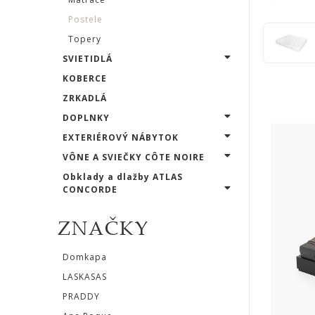
STOLY
Postele
Topery
SKRINKY
SVIETIDLÁ
|
KOBERCE
KOMODY
ZRKADLÁ
DOPLNKY
|
EXTERIÉROVÝ NÁBYTOK
KNIŽNICE
VÔNE A SVIEČKY CÔTE NOIRE
Obklady a dlažby ATLAS
POSTELE
CONCORDE
|
ZNAČKY
MATRACE
Matrace
Domkapa
LASKASAS
Postele
PRADDY