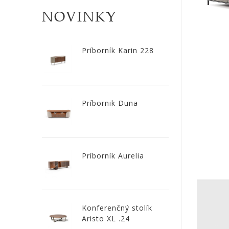
CÔTE
NOVINKY
NOIRE
Príborník Karin 228
Obklady
a
dlažby
Príbornik Duna
ATLAS
CONCORDE
KATALÓGY
Príborník Aurelia
VZORKOVNÍK
KONTAKT
Konferenčný stolík
Aristo XL .24