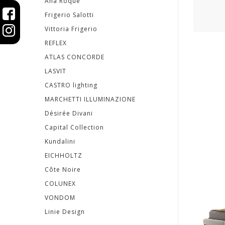
Ana Roque
Topery
Frigerio Salotti
Vittoria Frigerio
SVIETIDLÁ
REFLEX
ATLAS CONCORDE
KOBERCE
LASVIT
CASTRO lighting
ZRKADLÁ
MARCHETTI ILLUMINAZIONE
DOPLNKY
Désirée Divani
Capital Collection
EXTERIÉROVÝ
Kundalini
NÁBYTOK
EICHHOLTZ
Côte Noire
VÔNE
COLUNEX
A
VONDOM
Linie Design
SVIEČKY