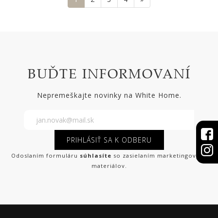
BUĎTE INFORMOVANÍ
Nepremeškajte novinky na White Home.
PRIHLÁSIŤ SA K ODBERU
Odoslaním formuláru
súhlasíte
so zasielaním marketingových
materiálov.