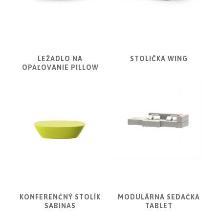
VONDOM
Linie
Design
NOVINKY
LEŽADLO NA
STOLIČKA WING
OPAĽOVANIE PILLOW
PRODUKTY
V
ZĽAVE
E-
SHOP
SEDACÍ
NÁBYTOK
STOLY
SKRINKY
KONFERENČNÝ STOLÍK
MODULÁRNA SEDAČKA
|
SABINAS
TABLET
KOMODY