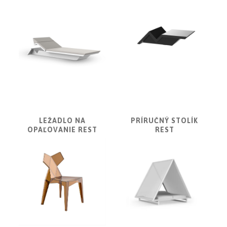
|
KNIŽNICE
POSTELE
|
MATRACE
SVIETIDLÁ
KOBERCE
ZRKADLÁ
DOPLNKY
LEŽADLO NA
PRÍRUČNÝ STOLÍK
OPAĽOVANIE REST
REST
EXTERIÉROVÝ
NÁBYTOK
VÔNE
A
SVIEČKY
CÔTE
NOIRE
Obklady