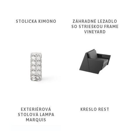
a
dlažby
ATLAS
STOLIČKA KIMONO
ZÁHRADNÉ LEŽADLO
CONCORDE
SO STRIEŠKOU FRAME
KATALÓGY
VINEYARD
VZORKOVNÍK
KONTAKT
EXTERIÉROVÁ
KRESLO REST
STOLOVÁ LAMPA
MARQUIS