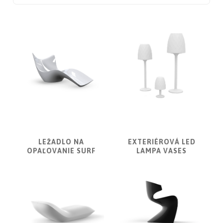
ATLAS
CONCORDE
LASVIT
CASTRO
lighting
MARCHETTI
ILLUMINAZIONE
Désirée
Divani
Capital
Collection
LEŽADLO NA
EXTERIÉROVÁ LED
OPAĽOVANIE SURF
LAMPA VASES
Kundalini
EICHHOLTZ
Côte
Noire
COLUNEX