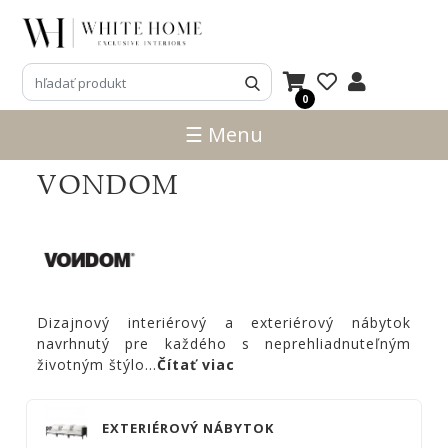
3D
NÁVRHY
0
ZNAČKY
☰ Menu
Domkapa
VONDOM
LASKASAS
PRADDY
Ana
Roque
Frigerio
Dizajnový interiérový a exteriérový nábytok
Salotti
navrhnutý pre každého s neprehliadnuteľným
životným štýlo
...
Čítať viac
Vittoria
Frigerio
REFLEX
EXTERIÉROVÝ NÁBYTOK