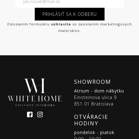
PRIHLÁSIŤ SA K ODBERU
Odoslaním formuláru
súhlasíte
so zasielaním marketingových
materiálov.
SHOWROOM
Atrium - dom nábytku
Einsteinova ulica 9
851 01 Bratislava
OTVÁRACIE
HODINY
pondelok - piatok
9:00 - 19:00