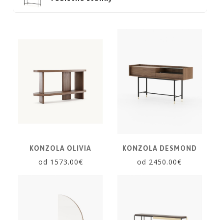
SKRINKY
|
KOMODY
|
KNIŽNICE
POSTELE
|
MATRACE
SVIETIDLÁ
KOBERCE
ZRKADLÁ
KONZOLA OLIVIA
KONZOLA DESMOND
DOPLNKY
od 1573.00€
od 2450.00€
EXTERIÉROVÝ
NÁBYTOK
VÔNE
A
SVIEČKY