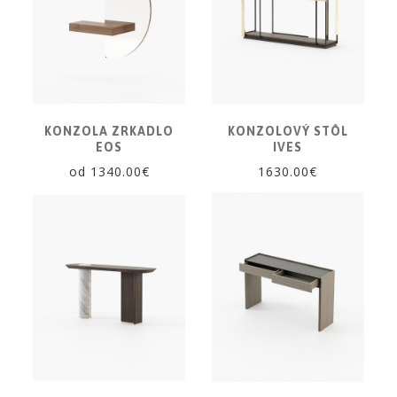
CÔTE
NOIRE
Obklady
a
dlažby
ATLAS
KONZOLA ZRKADLO
KONZOLOVÝ STÔL
CONCORDE
EOS
IVES
KATALÓGY
od 1340.00€
1630.00€
VZORKOVNÍK
KONTAKT