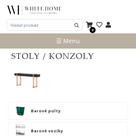
3D
NÁVRHY
0
ZNAČKY
☰ Menu
NOVINKY
STOLY / KONZOLY
PRODUKTY
V
ZĽAVE
E-
SHOP
SEDACÍ
Barové pulty
NÁBYTOK
STOLY
Barové
Barové vozíky