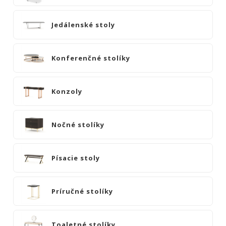
pulty
Barové
Jedálenské stoly
vozíky
Jedálenské
stoly
Konferenčné stolíky
Konferenčné
stolíky
Konzoly
Konzoly
Nočné
Nočné stolíky
stolíky
Písacie
stoly
Písacie stoly
Príručné
stolíky
Príručné stolíky
Toaletné
stolíky
Toaletné stolíky