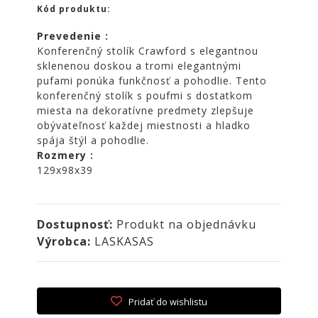
NOIRE
Kód produktu:
Obklady
Prevedenie :
a
Konferenčný stolík Crawford s elegantnou
dlažby
sklenenou doskou a tromi elegantnými
ATLAS
pufami ponúka funkčnosť a pohodlie. Tento
CONCORDE
konferenčný stolík s poufmi s dostatkom
miesta na dekoratívne predmety zlepšuje
KATALÓGY
obývateľnosť každej miestnosti a hladko
VZORKOVNÍK
spája štýl a pohodlie.
Rozmery :
KONTAKT
129x98x39
Dostupnosť:
Produkt na objednávku
Výrobca:
LASKASAS
Pridať do wishlistu