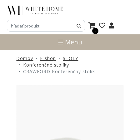
3D
NÁVRHY
0
ZNAČKY
☰ Menu
NOVINKY
Domov
E-shop
STOLY
PRODUKTY
Konferenčné stolíky
V
CRAWFORD Konferenčný stolík
ZĽAVE
E-
SHOP
SEDACÍ
NÁBYTOK
STOLY
SKRINKY