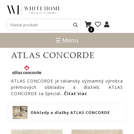
3D
NÁVRHY
0
ZNAČKY
☰ Menu
Domkapa
ATLAS CONCORDE
LASKASAS
PRADDY
Ana
ATLAS CONCORDE je taliansky významný výrobca
Roque
prémiových obkladov a dlažieb. ATLAS
CONCORDE sa špecial
...
Čítať viac
Frigerio
Salotti
Vittoria
Obklady a dlažby ATLAS CONCORDE
Frigerio
REFLEX