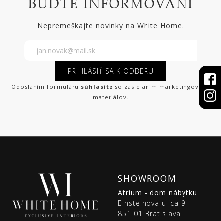
BUĎTE INFORMOVANÍ
Nepremeškajte novinky na White Home.
PRIHLÁSIŤ SA K ODBERU
Odoslaním formuláru
súhlasíte
so zasielaním marketingových
materiálov.
SHOWROOM
Atrium - dom nábytku
Einsteinova ulica 9
851 01 Bratislava