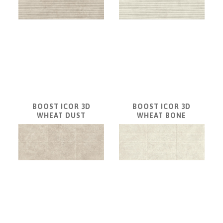
a
dlažby
ATLAS
CONCORDE
KATALÓGY
VZORKOVNÍK
KONTAKT
BOOST ICOR 3D
BOOST ICOR 3D
WHEAT DUST
WHEAT BONE