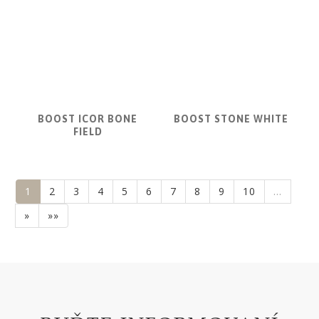
BOOST ICOR BONE
BOOST STONE WHITE
FIELD
1
2
3
4
5
6
7
8
9
10
…
»
»»