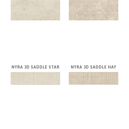
ATLAS
CONCORDE
LASVIT
CASTRO
lighting
MARCHETTI
ILLUMINAZIONE
Désirée
Divani
NYRA 3D SADDLE STAR
NYRA 3D SADDLE HAY
Capital
Collection
Kundalini
EICHHOLTZ
Côte
Noire
COLUNEX