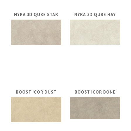
VONDOM
NYRA 3D QUBE STAR
NYRA 3D QUBE HAY
Linie
Design
NOVINKY
PRODUKTY
V
ZĽAVE
E-
SHOP
SEDACÍ
BOOST ICOR DUST
BOOST ICOR BONE
NÁBYTOK
STOLY
SKRINKY
|
KOMODY