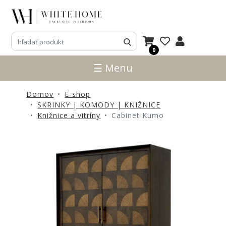
3D
NÁVRHY
0
ZNAČKY
☰ Menu
NOVINKY
Domov
E-shop
PRODUKTY
SKRINKY | KOMODY | KNIŽNICE
V
Knižnice a vitríny
Cabinet Kumo
ZĽAVE
E-
SHOP
SEDACÍ
NÁBYTOK
STOLY
SKRINKY