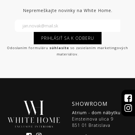
Nepremeškajte novinky na White Home.
PRIHLÁSIŤ SA K ODBERU
Odoslaním formuláru
súhlasíte
so zasielaním marketingových
materiálov.
SHOWROOM
Atrium - dom nábytku
Einsteinova ulica 9
851 01 Bratislava