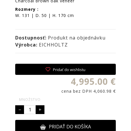
Charcoal brown oak veneer
NOIRE
Rozmery :
Obklady
W. 131 | D. 50 | H. 170 cm
a
dlažby
ATLAS
Dostupnosť:
Produkt na objednávku
CONCORDE
Výrobca:
EICHHOLTZ
KATALÓGY
VZORKOVNÍK
KONTAKT
Pridať do wishlistu
4,995.00 €
cena bez DPH 4,060.98 €
MNOŽSTVO
−
+
PRIDAŤ DO KOŠÍKA