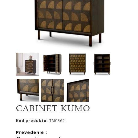
|
KOMODY
|
KNIŽNICE
POSTELE
|
MATRACE
SVIETIDLÁ
KOBERCE
ZRKADLÁ
DOPLNKY
EXTERIÉROVÝ
NÁBYTOK
CABINET KUMO
VÔNE
A
Kód produktu:
TM0362
SVIEČKY
Prevedenie :
CÔTE