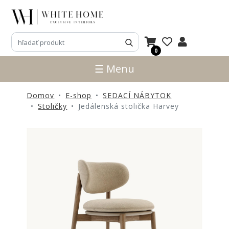
3D
NÁVRHY
0
ZNAČKY
☰ Menu
NOVINKY
Domov
E-shop
SEDACÍ NÁBYTOK
PRODUKTY
Stoličky
Jedálenská stolička Harvey
V
ZĽAVE
E-
SHOP
SEDACÍ
NÁBYTOK
STOLY
SKRINKY