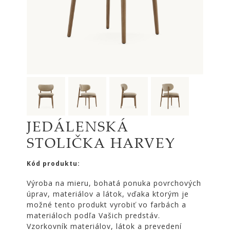
|
KOMODY
|
KNIŽNICE
POSTELE
|
MATRACE
SVIETIDLÁ
KOBERCE
JEDÁLENSKÁ
ZRKADLÁ
STOLIČKA HARVEY
DOPLNKY
EXTERIÉROVÝ
Kód produktu:
NÁBYTOK
Výroba na mieru, bohatá ponuka povrchových
VÔNE
úprav, materiálov a látok, vďaka ktorým je
A
možné tento produkt vyrobiť vo farbách a
SVIEČKY
materiáloch podľa Vašich predstáv.
CÔTE
Vzorkovník materiálov, látok a prevedení