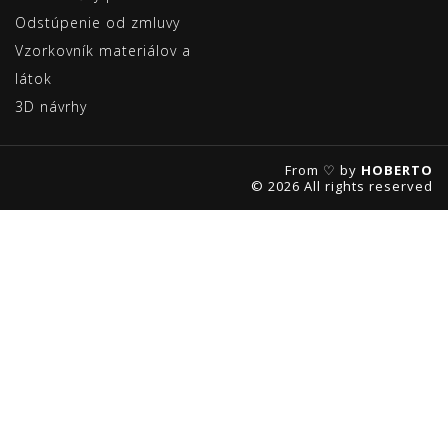
Odstúpenie od zmluvy
Vzorkovník materiálov a
látok
3D návrhy
From ♡ by
HOBERTO
© 2026 All rights reserved