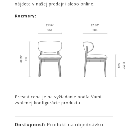
NOIRE
nájdete v našej predajni alebo online.
Obklady
Rozmery:
a
dlažby
ATLAS
CONCORDE
KATALÓGY
VZORKOVNÍK
KONTAKT
Presná cena je na vyžiadanie podľa Vami
zvolenej konfigurácie produktu.
Dostupnosť:
Produkt na objednávku