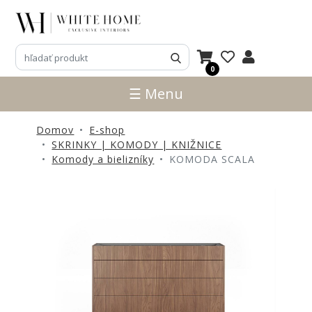
3D
NÁVRHY
0
ZNAČKY
☰ Menu
NOVINKY
Domov
E-shop
PRODUKTY
SKRINKY | KOMODY | KNIŽNICE
V
Komody a bielizníky
KOMODA SCALA
ZĽAVE
E-
SHOP
SEDACÍ
NÁBYTOK
STOLY
SKRINKY