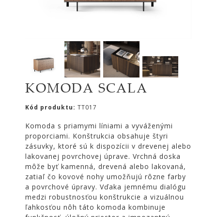
|
KOMODY
|
KNIŽNICE
POSTELE
|
MATRACE
KOMODA SCALA
SVIETIDLÁ
KOBERCE
Kód produktu:
TT017
ZRKADLÁ
Komoda s priamymi líniami a vyváženými
proporciami. Konštrukcia obsahuje štyri
DOPLNKY
zásuvky, ktoré sú k dispozícii v drevenej alebo
EXTERIÉROVÝ
lakovanej povrchovej úprave. Vrchná doska
NÁBYTOK
môže byť kamenná, drevená alebo lakovaná,
zatiaľ čo kovové nohy umožňujú rôzne farby
VÔNE
a povrchové úpravy. Vďaka jemnému dialógu
A
medzi robustnosťou konštrukcie a vizuálnou
SVIEČKY
ľahkosťou nôh táto komoda kombinuje
CÔTE