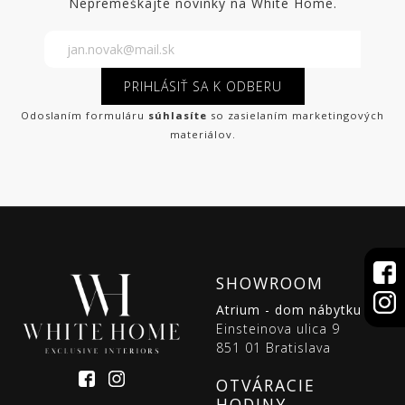
Nepremeškajte novinky na White Home.
PRIHLÁSIŤ SA K ODBERU
Odoslaním formuláru
súhlasíte
so zasielaním marketingových
materiálov.
SHOWROOM
Atrium - dom nábytku
Einsteinova ulica 9
851 01 Bratislava
OTVÁRACIE
HODINY