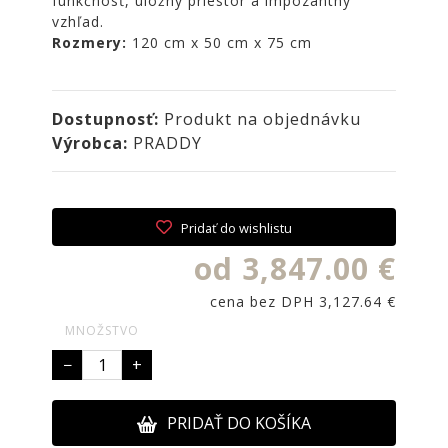
funkčnosť, úložný priestor a impozantný
NOIRE
vzhľad.
Rozmery:
120 cm x 50 cm x 75 cm
Obklady
a
dlažby
ATLAS
Dostupnosť:
Produkt na objednávku
CONCORDE
Výrobca:
PRADDY
KATALÓGY
VZORKOVNÍK
Pridať do wishlistu
KONTAKT
od 3,847.00 €
cena bez DPH 3,127.64 €
MNOŽSTVO
−
+
PRIDAŤ DO KOŠÍKA