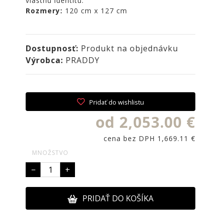
vlastnú identitu.
NOIRE
Rozmery:
120 cm x 127 cm
Obklady
a
dlažby
Dostupnosť:
Produkt na objednávku
ATLAS
Výrobca:
PRADDY
CONCORDE
KATALÓGY
VZORKOVNÍK
Pridať do wishlistu
KONTAKT
od 2,053.00 €
cena bez DPH 1,669.11 €
MNOŽSTVO
−
+
PRIDAŤ DO KOŠÍKA