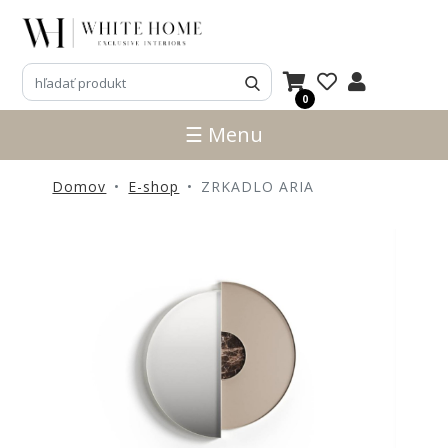
3D
NÁVRHY
0
ZNAČKY
☰ Menu
NOVINKY
Domov
E-shop
ZRKADLO ARIA
PRODUKTY
V
ZĽAVE
E-
SHOP
SEDACÍ
NÁBYTOK
STOLY
SKRINKY