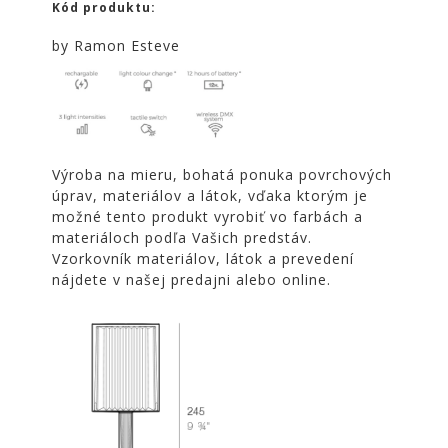
Kód produktu:
NOIRE
Obklady
by Ramon Esteve
a
dlažby
ATLAS
CONCORDE
KATALÓGY
Výroba na mieru, bohatá ponuka povrchových
úprav, materiálov a látok, vďaka ktorým je
VZORKOVNÍK
možné tento produkt vyrobiť vo farbách a
KONTAKT
materiáloch podľa Vašich predstáv.
Vzorkovník materiálov, látok a prevedení
nájdete v našej predajni alebo online.