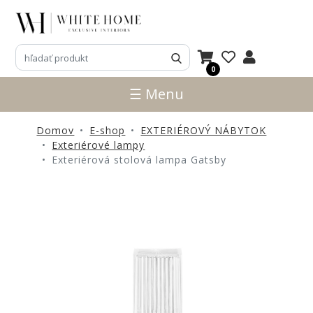
3D
NÁVRHY
0
ZNAČKY
☰ Menu
NOVINKY
Domov
E-shop
EXTERIÉROVÝ NÁBYTOK
PRODUKTY
Exteriérové lampy
V
Exteriérová stolová lampa Gatsby
ZĽAVE
E-
SHOP
SEDACÍ
NÁBYTOK
STOLY
SKRINKY