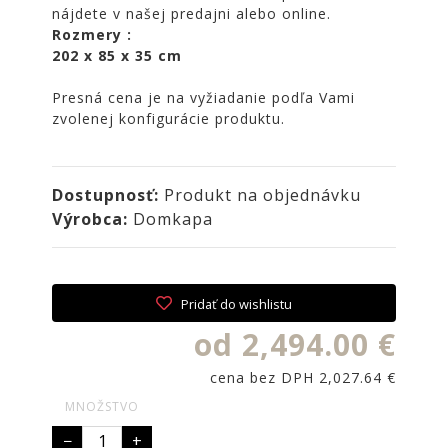
NOIRE
nájdete v našej predajni alebo online.
Rozmery :
Obklady
202 x 85 x 35 cm
a
dlažby
Presná cena je na vyžiadanie podľa Vami
ATLAS
zvolenej konfigurácie produktu.
CONCORDE
KATALÓGY
Dostupnosť:
Produkt na objednávku
VZORKOVNÍK
Výrobca:
Domkapa
KONTAKT
Pridať do wishlistu
od 2,494.00 €
cena bez DPH 2,027.64 €
MNOŽSTVO
−
+