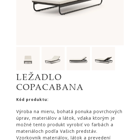
|
KOMODY
|
KNIŽNICE
POSTELE
|
MATRACE
SVIETIDLÁ
KOBERCE
LEŽADLO
ZRKADLÁ
COPACABANA
DOPLNKY
EXTERIÉROVÝ
Kód produktu:
NÁBYTOK
Výroba na mieru, bohatá ponuka povrchových
VÔNE
úprav, materiálov a látok, vďaka ktorým je
A
možné tento produkt vyrobiť vo farbách a
SVIEČKY
materiáloch podľa Vašich predstáv.
CÔTE
Vzorkovník materiálov, látok a prevedení