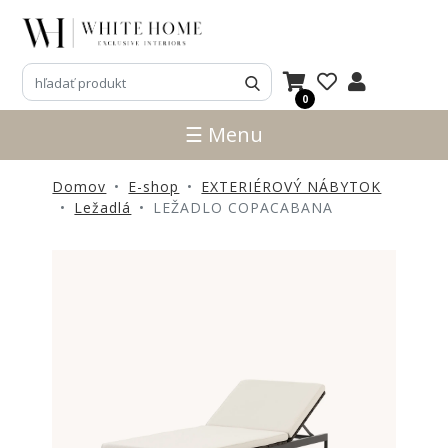
3D
NÁVRHY
0
ZNAČKY
☰ Menu
NOVINKY
Domov
E-shop
EXTERIÉROVÝ NÁBYTOK
PRODUKTY
Ležadlá
LEŽADLO COPACABANA
V
ZĽAVE
E-
SHOP
SEDACÍ
NÁBYTOK
STOLY
SKRINKY