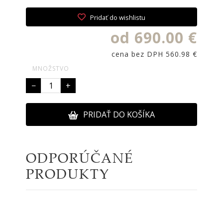
Pridať do wishlistu
od 690.00 €
cena bez DPH 560.98 €
MNOŽSTVO
−
+
PRIDAŤ DO KOŠÍKA
ODPORÚČANÉ
PRODUKTY