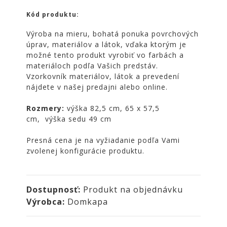
NOIRE
Kód produktu:
Obklady
a
Výroba na mieru, bohatá ponuka povrchových
dlažby
úprav, materiálov a látok, vďaka ktorým je
možné tento produkt vyrobiť vo farbách a
ATLAS
materiáloch podľa Vašich predstáv.
CONCORDE
Vzorkovník materiálov, látok a prevedení
KATALÓGY
nájdete v našej predajni alebo online.
VZORKOVNÍK
Rozmery:
výška 82,5 cm, 65 x 57,5
KONTAKT
cm, výška sedu 49 cm
Presná cena je na vyžiadanie podľa Vami
zvolenej konfigurácie produktu.
Dostupnosť:
Produkt na objednávku
Výrobca:
Domkapa