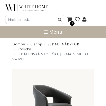
3D
NÁVRHY
0
ZNAČKY
☰ Menu
NOVINKY
Domov
E-shop
SEDACÍ NÁBYTOK
PRODUKTY
Stoličky
V
JEDÁLENSKÁ STOLIČKA JERMAIN METAL
ZĽAVE
SWIVEL
E-
SHOP
SEDACÍ
NÁBYTOK
STOLY
SKRINKY