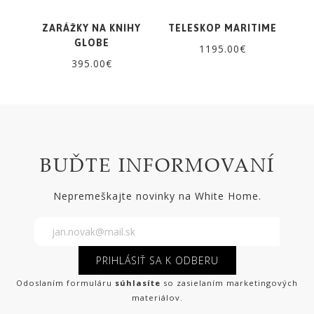
ZARÁŽKY NA KNIHY
TELESKOP MARITIME
GLOBE
1195.00€
395.00€
BUĎTE INFORMOVANÍ
Nepremeškajte novinky na White Home.
PRIHLÁSIŤ SA K ODBERU
Odoslaním formuláru
súhlasíte
so zasielaním marketingových
materiálov.