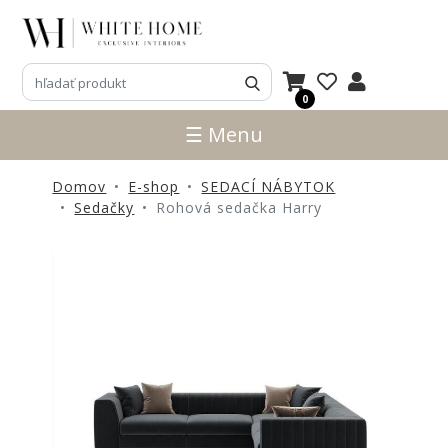
3D
NÁVRHY
0
ZNAČKY
☰ Menu
NOVINKY
Domov
E-shop
SEDACÍ NÁBYTOK
PRODUKTY
Sedačky
Rohová sedačka Harry
V
ZĽAVE
E-
SHOP
SEDACÍ
NÁBYTOK
STOLY
SKRINKY