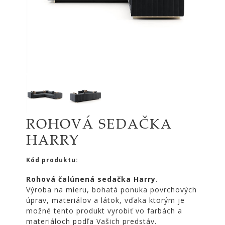
|
KOMODY
|
KNIŽNICE
POSTELE
|
MATRACE
SVIETIDLÁ
KOBERCE
ROHOVÁ SEDAČKA
ZRKADLÁ
HARRY
DOPLNKY
EXTERIÉROVÝ
Kód produktu:
NÁBYTOK
Rohová čalúnená sedačka Harry.
VÔNE
Výroba na mieru, bohatá ponuka povrchových
A
úprav, materiálov a látok, vďaka ktorým je
SVIEČKY
možné tento produkt vyrobiť vo farbách a
CÔTE
materiáloch podľa Vašich predstáv.