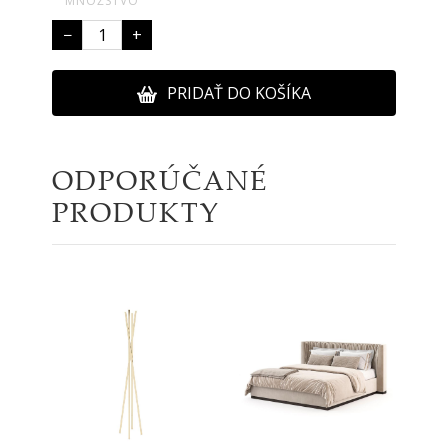
MNOŽSTVO
−
+
PRIDAŤ DO KOŠÍKA
ODPORÚČANÉ
PRODUKTY