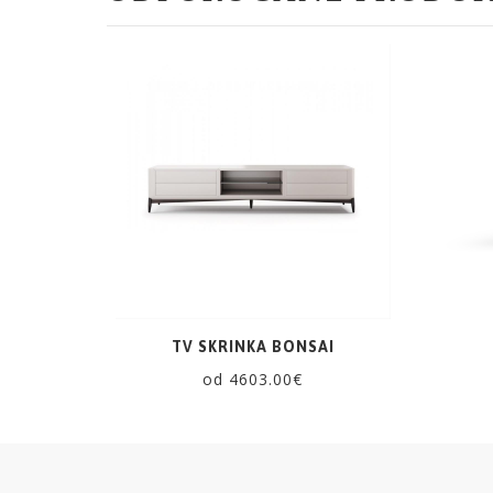
ZRKADLÁ
DOPLNKY
EXTERIÉROVÝ
NÁBYTOK
VÔNE
A
SVIEČKY
TV SKRINKA BONSAI
CÔTE
od 4603.00€
NOIRE
Obklady
a