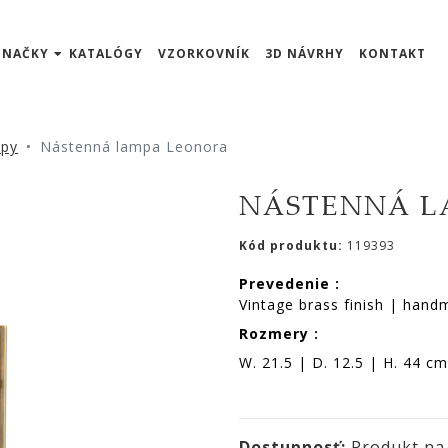
ZNAČKY
KATALÓGY
VZORKOVNÍK
3D NÁVRHY
KONTAKT
mpy
Nástenná lampa Leonora
NÁSTENNÁ L
Kód produktu:
119393
Prevedenie :
Vintage brass finish | hand
Rozmery :
W. 21.5 | D. 12.5 | H. 44 cm
Dostupnosť:
Produkt na