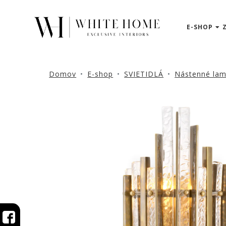
E-SHOP
3D
NÁVRHY
ZNAČKY
Domov
E-shop
SVIETIDLÁ
Nástenné la
NOVINKY
PRODUKTY
V
ZĽAVE
E-
SHOP
SEDACÍ
NÁBYTOK