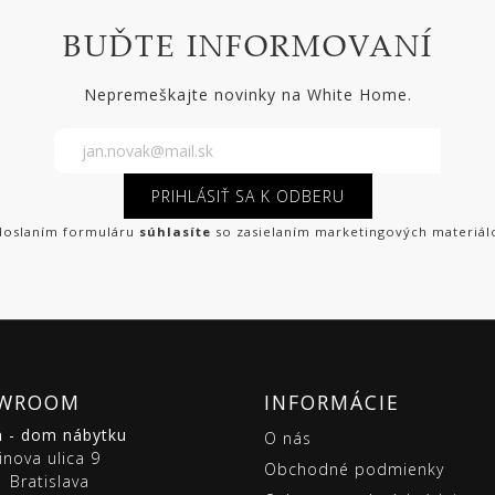
BUĎTE INFORMOVANÍ
Nepremeškajte novinky na White Home.
PRIHLÁSIŤ SA K ODBERU
oslaním formuláru
súhlasíte
so zasielaním marketingových materiál
WROOM
INFORMÁCIE
m - dom nábytku
O nás
inova ulica 9
Obchodné podmienky
 Bratislava