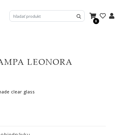
0
AMPA LEONORA
made clear glass
 objednávku