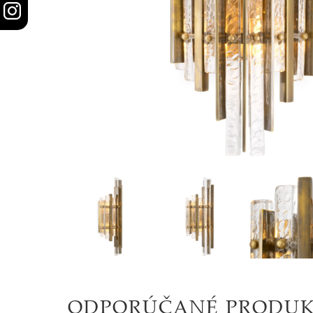
STOLY
SKRINKY
|
KOMODY
|
KNIŽNICE
POSTELE
|
MATRACE
SVIETIDLÁ
KOBERCE
ODPORÚČANÉ PRODU