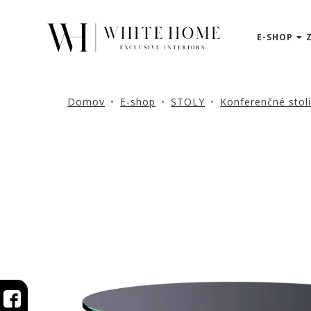
E-SHOP
3D
NÁVRHY
ZNAČKY
Domov
E-shop
STOLY
Konferenčné stol
NOVINKY
PRODUKTY
V
ZĽAVE
E-
SHOP
SEDACÍ
NÁBYTOK