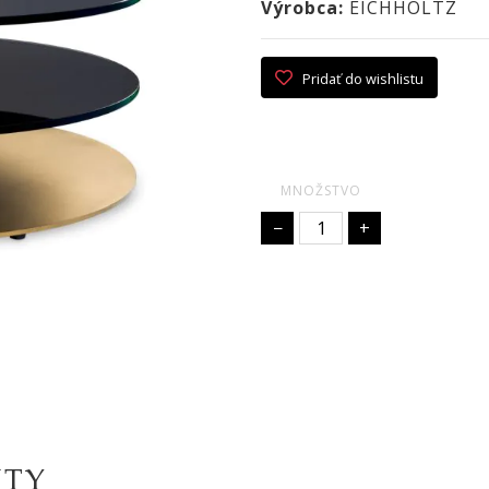
Výrobca:
EICHHOLTZ
Pridať do wishlistu
MNOŽSTVO
−
+
KTY