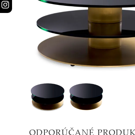
STOLY
SKRINKY
|
KOMODY
|
KNIŽNICE
POSTELE
|
MATRACE
SVIETIDLÁ
KOBERCE
ODPORÚČANÉ PRODU