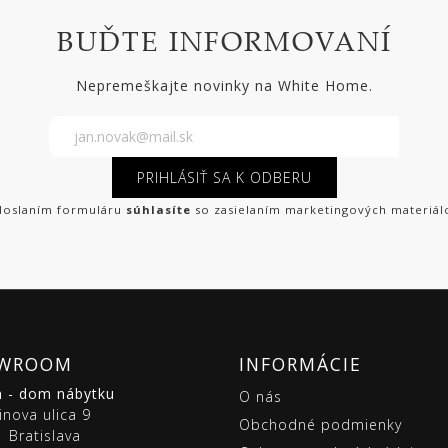
BUĎTE INFORMOVANÍ
Nepremeškajte novinky na White Home.
PRIHLÁSIŤ SA K ODBERU
oslaním formuláru
súhlasíte
so zasielaním marketingových materiál
WROOM
INFORMÁCIE
m - dom nábytku
O nás
inova ulica 9
Obchodné podmienky
 Bratislava