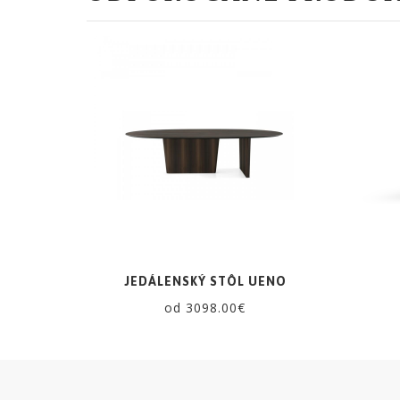
ZRKADLÁ
DOPLNKY
EXTERIÉROVÝ
NÁBYTOK
VÔNE
A
SVIEČKY
JEDÁLENSKÝ STÔL UENO
CÔTE
od 3098.00€
NOIRE
Obklady
a