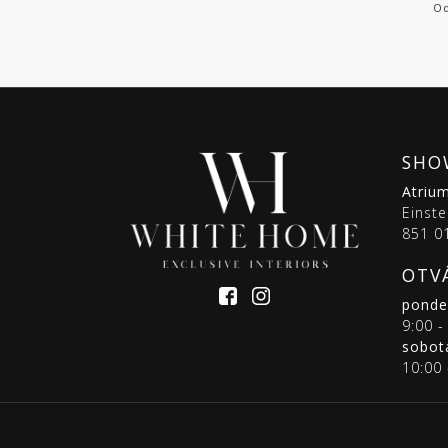
Od
SHO
Atriu
Einste
851 01
OTV
pondel
9:00 -
sobot
10:00 