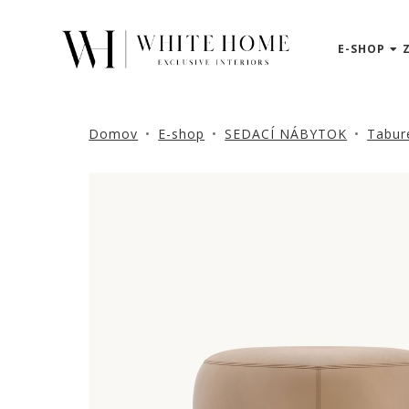
E-SHOP
3D
NÁVRHY
ZNAČKY
Domov
E-shop
SEDACÍ NÁBYTOK
Tabure
NOVINKY
PRODUKTY
V
ZĽAVE
E-
SHOP
SEDACÍ
NÁBYTOK