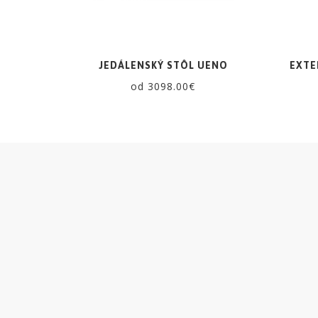
dlažby
ATLAS
JEDÁLENSKÝ STÔL UENO
EXTE
CONCORDE
od 3098.00€
KATALÓGY
VZORKOVNÍK
KONTAKT