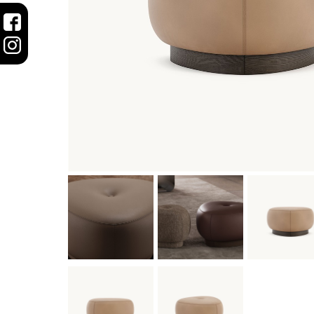
STOLY
SKRINKY
|
KOMODY
|
KNIŽNICE
POSTELE
|
MATRACE
SVIETIDLÁ
KOBERCE