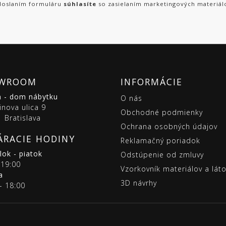
oslaním formuláru
súhlasíte
so zasielaním marketingových materiál
WROOM
INFORMÁCIE
m - dom nábytku
O nás
inova ulica 9
Obchodné podmienky
 Bratislava
Ochrana osobných údajov
ÁRACIE HODINY
Reklamačný poriadok
ok - piatok
Odstúpenie od zmluvy
 19:00
Vzorkovník materiálov a lát
a
3D návrhy
- 18:00