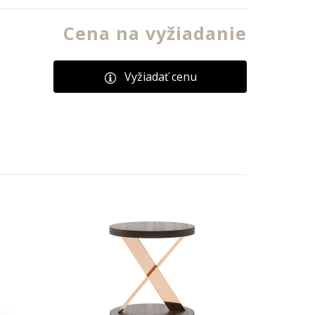
Cena na vyžiadanie
Vyžiadať cenu