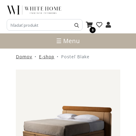
3D
NÁVRHY
0
ZNAČKY
☰ Menu
NOVINKY
Domov
E-shop
Posteľ Blake
PRODUKTY
V
ZĽAVE
E-
SHOP
SEDACÍ
NÁBYTOK
STOLY
SKRINKY