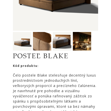
|
KOMODY
|
KNIŽNICE
POSTELE
|
MATRACE
SVIETIDLÁ
POSTEĽ BLAKE
KOBERCE
ZRKADLÁ
Kód produktu:
DOPLNKY
Čelo postele Blake stelesňuje decentný luxus
EXTERIÉROVÝ
prostredníctvom jednoduchých línií,
NÁBYTOK
veľkorysých proporcií a precízneho čalúnenia.
Je navrhnuté pre pohodlie a vizuálnu
VÔNE
vyváženosť a ponúka rafinovaný zážitok zo
A
spánku s prispôsobiteľnými látkami a
SVIEČKY
povrchovými úpravami, ktoré sa bez námahy
CÔTE