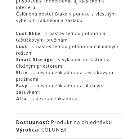
prispôsobia modernému aj klasickému
NOIRE
interiéru.
Obklady
Čalúnená posteľ Blake v ponuke s vlastným
výberom čalúnenia a základu:
a
dlažby
Lust Elite
- s nastaviteľnou polohou a
ATLAS
taštičkovými pružinami
CONCORDE
Lust
- s nastaviteľnou polohou a čalúneným
KATALÓGY
roštom
Smart Storage
- s vyklápacím roštom a
VZORKOVNÍK
úložným priestorom
Elite
- s pevnou základňou a taštičkovými
KONTAKT
pružinami
Easy
- s pevnou základňou a úložnými
zásuvkami
Alfa
- s pevnou základňou
Dostupnosť:
Produkt na objednávku
Výrobca:
COLUNEX