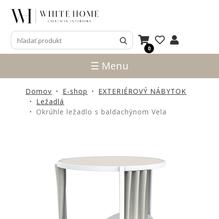
3D
NÁVRHY
0
ZNAČKY
☰ Menu
NOVINKY
Domov
E-shop
EXTERIÉROVÝ NÁBYTOK
PRODUKTY
Ležadlá
V
Okrúhle ležadlo s baldachýnom Vela
ZĽAVE
E-
SHOP
SEDACÍ
NÁBYTOK
STOLY
SKRINKY