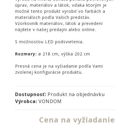
NOIRE
úprav, materiálov a látok, vďaka ktorým je
možné tento produkt vyrobiť vo farbách a
Obklady
materiáloch podľa Vašich predstáv.
a
Vzorkovník materiálov, látok a prevedení
dlažby
nájdete v našej predajni alebo online.
ATLAS
CONCORDE
S možnosťou LED podsvietenia.
KATALÓGY
Rozmery:
ø 218 cm, výška 202 cm
VZORKOVNÍK
Presná cena je na vyžiadanie podľa Vami
KONTAKT
zvolenej konfigurácie produktu.
Dostupnosť:
Produkt na objednávku
Výrobca:
VONDOM
Cena na vyžiadanie