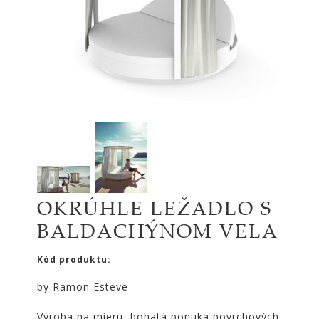
|
KOMODY
|
KNIŽNICE
POSTELE
|
MATRACE
SVIETIDLÁ
KOBERCE
ZRKADLÁ
DOPLNKY
OKRÚHLE LEŽADLO S
BALDACHÝNOM VELA
EXTERIÉROVÝ
NÁBYTOK
Kód produktu:
VÔNE
A
by Ramon Esteve
SVIEČKY
CÔTE
Výroba na mieru, bohatá ponuka povrchových