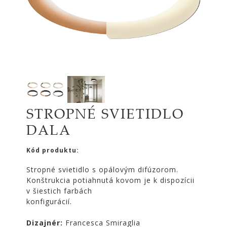
|
KOMODY
|
KNIŽNICE
POSTELE
|
MATRACE
SVIETIDLÁ
STROPNÉ SVIETIDLO
KOBERCE
DALA
ZRKADLÁ
DOPLNKY
Kód produktu:
EXTERIÉROVÝ
Stropné svietidlo s opálovým difúzorom.
NÁBYTOK
Konštrukcia potiahnutá kovom je k dispozícii
VÔNE
v šiestich farbách
A
konfigurácií.
SVIEČKY
CÔTE
Dizajnér:
Francesca Smiraglia