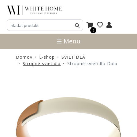
3D
NÁVRHY
0
ZNAČKY
☰ Menu
NOVINKY
Domov
E-shop
SVIETIDLÁ
PRODUKTY
Stropné svietidlá
Stropné svietidlo Dala
V
ZĽAVE
E-
SHOP
SEDACÍ
NÁBYTOK
STOLY
SKRINKY