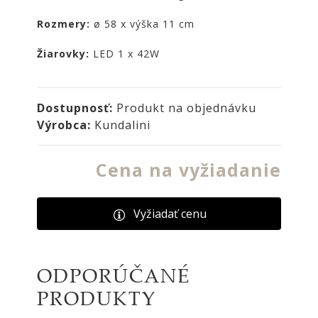
NOIRE
Rozmery:
ø 58 x výška 11 cm
Obklady
a
Žiarovky:
LED 1 x 42W
dlažby
ATLAS
CONCORDE
Dostupnosť:
Produkt na objednávku
KATALÓGY
Výrobca:
Kundalini
VZORKOVNÍK
Cena na vyžiadanie
KONTAKT
Vyžiadať cenu
ODPORÚČANÉ
PRODUKTY