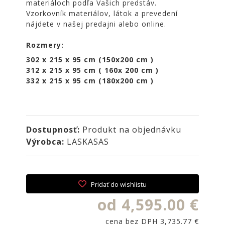
materiáloch podľa Vašich predstáv.
NOIRE
Vzorkovník materiálov, látok a prevedení
Obklady
nájdete v našej predajni alebo online.
a
dlažby
Rozmery:
ATLAS
302 x 215 x 95 cm (150x200 cm )
CONCORDE
312 x 215 x 95 cm ( 160x 200 cm )
KATALÓGY
332 x 215 x 95 cm (180x200 cm )
VZORKOVNÍK
KONTAKT
Dostupnosť:
Produkt na objednávku
Výrobca:
LASKASAS
Pridať do wishlistu
od 4,595.00 €
cena bez DPH 3,735.77 €