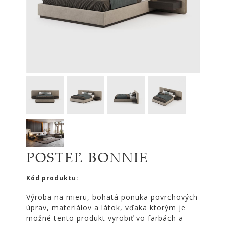
|
KOMODY
|
KNIŽNICE
POSTELE
|
MATRACE
SVIETIDLÁ
KOBERCE
ZRKADLÁ
DOPLNKY
POSTEĽ BONNIE
EXTERIÉROVÝ
NÁBYTOK
Kód produktu:
VÔNE
Výroba na mieru, bohatá ponuka povrchových
A
úprav, materiálov a látok, vďaka ktorým je
SVIEČKY
možné tento produkt vyrobiť vo farbách a
CÔTE