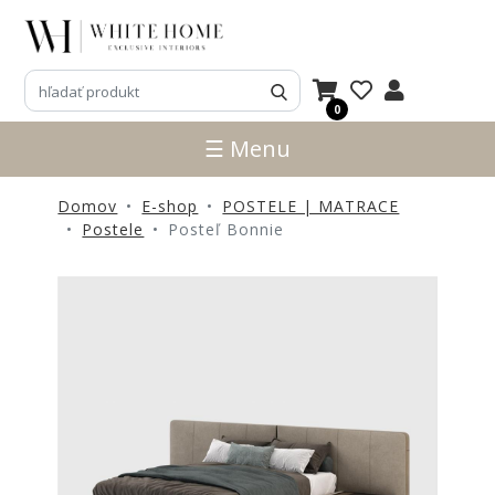
3D
NÁVRHY
0
ZNAČKY
☰ Menu
NOVINKY
Domov
E-shop
POSTELE | MATRACE
PRODUKTY
Postele
Posteľ Bonnie
V
ZĽAVE
E-
SHOP
SEDACÍ
NÁBYTOK
STOLY
SKRINKY